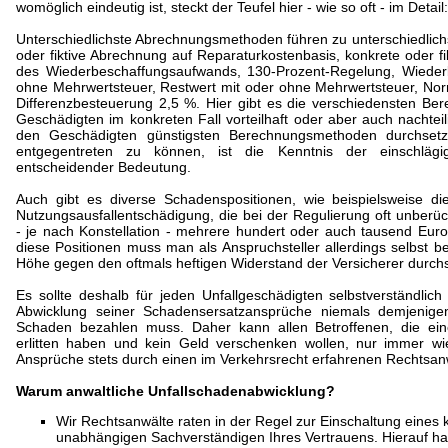
womöglich eindeutig ist, steckt der Teufel hier - wie so oft - im Detail:
Unterschiedlichste Abrechnungsmethoden führen zu unterschiedlich
oder fiktive Abrechnung auf Reparaturkostenbasis, konkrete oder f
des Wiederbeschaffungsaufwands, 130-Prozent-Regelung, Wieder
ohne Mehrwertsteuer, Restwert mit oder ohne Mehrwertsteuer, No
Differenzbesteuerung 2,5 %. Hier gibt es die verschiedensten Ber
Geschädigten im konkreten Fall vorteilhaft oder aber auch nachtei
den Geschädigten günstigsten Berechnungsmethoden durchset
entgegentreten zu können, ist die Kenntnis der einschläg
entscheidender Bedeutung.
Auch gibt es diverse Schadenspositionen, wie beispielsweise d
Nutzungsausfallentschädigung, die bei der Regulierung oft unberücks
- je nach Konstellation - mehrere hundert oder auch tausend Eu
diese Positionen muss man als Anspruchsteller allerdings selbst bez
Höhe gegen den oftmals heftigen Widerstand der Versicherer durch
Es sollte deshalb für jeden Unfallgeschädigten selbstverständlic
Abwicklung seiner Schadensersatzansprüche niemals demjenige
Schaden bezahlen muss. Daher kann allen Betroffenen, die ein
erlitten haben und kein Geld verschenken wollen, nur immer wi
Ansprüche stets durch einen im Verkehrsrecht erfahrenen Rechtsanw
Warum anwaltliche Unfallschadenabwicklung?
Wir Rechtsanwälte raten in der Regel zur Einschaltung eines
unabhängigen Sachverständigen Ihres Vertrauens. Hierauf ha