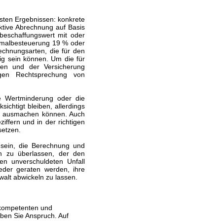
sten Ergebnissen: konkrete
iktive Abrechnung auf Basis
beschaffungswert mit oder
rmalbesteuerung 19 % oder
echnungsarten, die für den
lig sein können. Um die für
zen und der Versicherung
igen Rechtsprechung von
ie Wertminderung oder die
ichtigt bleiben, allerdings
ro ausmachen können. Auch
iffern und in der richtigen
setzen.
h sein, die Berechnung und
n zu überlassen, der den
en unverschuldeten Unfall
eder geraten werden, ihre
alt abwickeln zu lassen.
 kompetenten und
ben Sie Anspruch. Auf